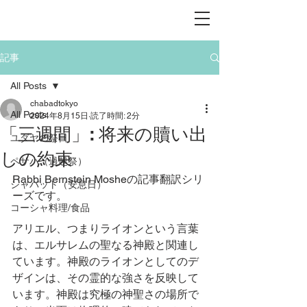
記事
All Posts
chabadtokyo
All Posts
2024年8月15日
読了時間: 2分
「三週間」: 将来の贖い出
ユダヤの祭日
しの約束
ペサハ（過越祭）
Rabbi Bernstein Mosheの記事翻訳シリ
シャバット（安息日）
ーズです。
コーシャ料理/食品
アリエル、つまりライオンという言葉
は、エルサレムの聖なる神殿と関連し
ています。神殿のライオンとしてのデ
ザインは、その霊的な強さを反映して
います。神殿は究極の神聖さの場所で