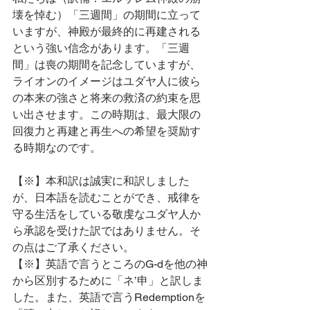
壊を悼む）「三週間」の期間に立って
いますが、神殿が最終的に再建される
という強い信念があります。「三週
間」は喪の期間を記念していますが、
ライオンのイメージはユダヤ人に彼ら
の本来の強さと将来の救済の約束を思
い出させます。この時期は、最大限の
回復力と再建と再生への希望を奨励す
る時期なのです。
【※】本和訳は誠実に和訳しました
が、日本語を読むことができ、戒律を
守る生活をしている敬虔なユダヤ人か
ら承認を受けた訳ではありません。そ
の点はご了承ください。
【※】英語で言うところのG-dを他の神
から区別するために「ネ’申」と訳しま
した。また、英語で言うRedemptionを