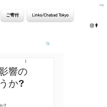
ב״ה
ご寄付
Links/Chabad Tokyo
影響の
うか?
か?