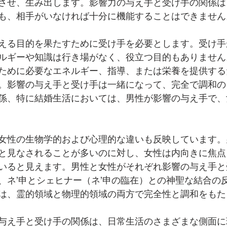
させ、生み出します。影響力の与え手と受け手の関係は
も、相手がいなければ十分に機能することはできません
える目的を果たすために受け手を必要とします。受け手
ルギーや知識は行き場がなく、役立つ目的もありません
ために必要なエネルギー、指導、または栄養を提供する
。影響の与え手と受け手は一緒になって、完全で調和の
係、特に結婚生活においては、男性が影響の与え手で、
女性の生物学的および心理的な違いも反映しています。
と見なされることが多いのに対し、女性は内向きに焦点
いると見えます。男性と女性がそれぞれ影響の与え手と
、ネ’申とシェヒナー（ネ’申の臨在）との神聖な結合の
は、霊的領域と物理的領域の両方で完全性と調和をもた
与え手と受け手の関係は、日常生活のさまざまな側面に