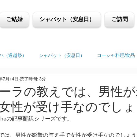
ご結婚
シャバット（安息日）
ご訪問
ハ（過越祭）
シャバット（安息日）
コーシャ料理/食品
4年7月14日
読了時間: 3分
ーラの教えでは、男性が
女性が受け手なのでしょ
in Mosheの記事翻訳シリーズです。
では、男性が影響の与え手で女性が受け手なのでしょう