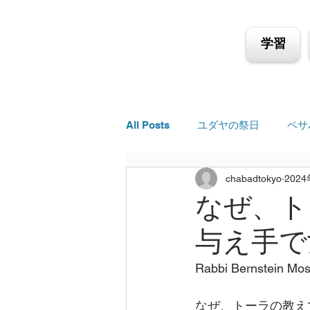
学習
All Posts
ユダヤの祭日
ペサ
chabadtokyo
202
なぜ、ト
与え手で
Rabbi Bernste
なぜ、トーラの教え