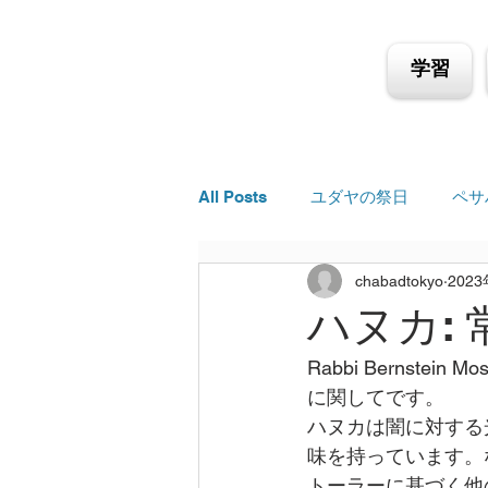
学習
All Posts
ユダヤの祭日
ペサ
chabadtokyo
202
ハヌカ:
Rabbi Berns
に関してです。
ハヌカは闇に対する
味を持っています。
トーラーに基づく他