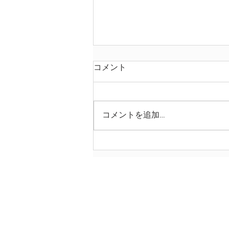
コメント
コメントを追加…
パラシャット・レエ：信仰の
真髄