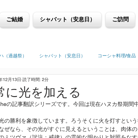
ご結婚
シャバット（安息日）
ご訪問
ハ（過越祭）
シャバット（安息日）
コーシャ料理/食品
3年12月13日
読了時間: 2分
 常に光を加える
tein Mosheの記事翻訳シリーズです。今回は現在ハヌカ祭期
光の勝利を象徴しています。ろうそくに火を灯すという
なぜなら、その光がすぐに見えるということは、肉体の
のミツヴァ（訳注：戒律）の霊的な明かりと対照をなす