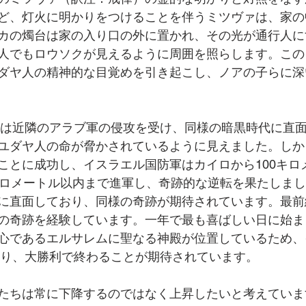
ど、灯火に明かりをつけることを伴うミツヴァは、家の
カの燭台は家の入り口の外に置かれ、その光が通行人に
人でもロウソクが見えるように周囲を照らします。この
ダヤ人の精神的な目覚めを引き起こし、ノアの子らに深
エルは近隣のアラブ軍の侵攻を受け、同様の暗黒時代に直
ユダヤ人の命が脅かされているように見えました。しか
ことに成功し、イスラエル国防軍はカイロから100キロ
キロメートル以内まで進軍し、奇跡的な逆転を果たしま
に直面しており、同様の奇跡が期待されています。最前
の奇跡を経験しています。一年で最も喜ばしい日に始ま
心であるエルサレムに聖なる神殿が位置しているため、
おり、大勝利で終わることが期待されています。
たちは常に下降するのではなく上昇したいと考えていま