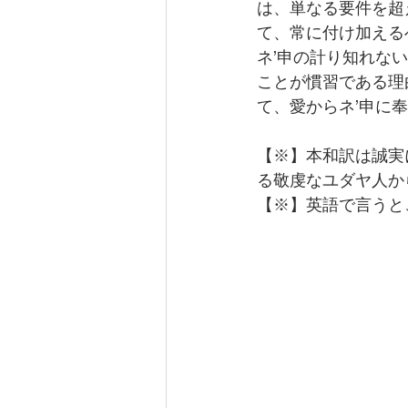
は、単なる要件を超
て、常に付け加える
ネ’申の計り知れな
ことが慣習である理
て、愛からネ’申に
【※】本和訳は誠実
る敬虔なユダヤ人か
【※】英語で言うと