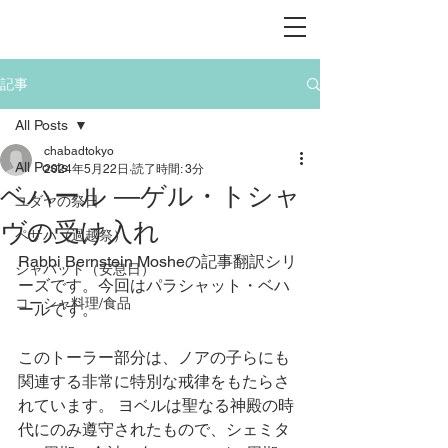
記事
All Posts
chabadtokyo
All Posts
2024年5月22日
読了時間: 3分
ベハール ―ゲル・トシャ
ユダヤの祭日
ヴの受け入れ
ペサハ（過越祭）
Rabbi Bernstein Mosheの記事翻訳シリ
シャバット（安息日）
ーズです。今回はパラシャット・ベハ
コーシャ料理/食品
ールです。
このトーラー部分は、ノアの子らにも
関連する非常に特別な戒律をもたらさ
れています。 ヨベルは聖なる神殿の時
代にのみ遵守されたもので、シェミタ