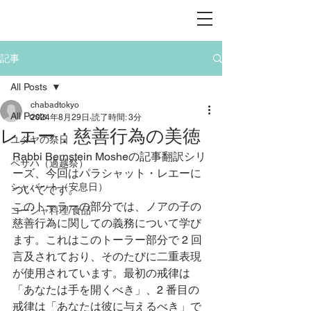
記事
All Posts
chabadtokyo
All Posts
2024年8月29日
読了時間: 3分
レエー：慈善行為の美徳
ユダヤの祭日
Rabbi Bernstein Mosheの記事翻訳シリ
ペサハ（過越祭）
ーズ、今回はパラシャット・レエーに
シャバット（安息日）
ついてです。
このトーラーの部分では、ノアの子の
コーシャ料理/食品
慈善行為に関しての義務について学び
ます。これはこのトーラー部分で 2 回
言及されており、そのたびに二重表現
が使用されています。最初の戒律は
「あなたは手を開くべき」、2 番目の
戒律は「あなたは彼に与えるべき」で