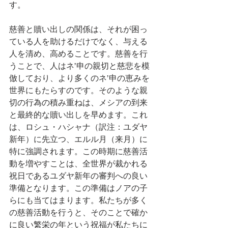
す。
慈善と贖い出しの関係は、それが困っ
ている人を助けるだけでなく、与える
人を清め、高めることです。慈善を行
うことで、人はネ’申の親切と慈悲を模
倣しており、より多くのネ’申の恵みを
世界にもたらすのです。そのような親
切の行為の積み重ねは、メシアの到来
と最終的な贖い出しを早めます。これ
は、ロシュ・ハシャナ（訳注：ユダヤ
新年）に先立つ、エルル月（来月）に
特に強調されます。この時期に慈善活
動を増やすことは、全世界が裁かれる
祝日であるユダヤ新年の審判への良い
準備となります。この準備はノアの子
らにも当てはまります。私たちが多く
の慈善活動を行うと、そのことで確か
に良い繁栄の年という祝福が私たちに