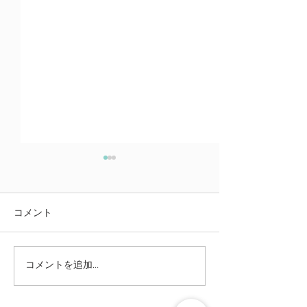
コメント
コメントを追加…
バラク：呪いを祝福に変
ニツァヴィム：
える
ハシャナの準備