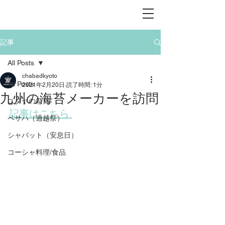
記事
All Posts
chabadkyoto
All Posts
2021年2月20日
読了時間: 1分
九州の海苔メーカーを訪問
ユダヤの祭日
記事はこちら 
ペサハ（過越祭）
シャバット（安息日）
コーシャ料理/食品