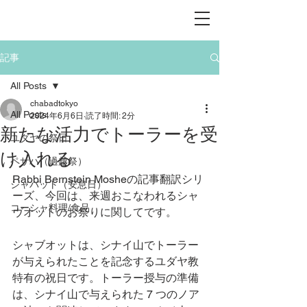
記事
All Posts
chabadtokyo
All Posts
2024年6月6日
読了時間: 2分
新たな活力でトーラーを受
ユダヤの祭日
け入れる
ペサハ（過越祭）
Rabbi Bernstein Mosheの記事翻訳シリ
シャバット（安息日）
ーズ、今回は、来週おこなわれるシャ
コーシャ料理/食品
ヴオットのお祭りに関してです。
シャブオットは、シナイ山でトーラー
が与えられたことを記念するユダヤ教
特有の祝日です。トーラー授与の準備
は、シナイ山で与えられた 7 つのノア