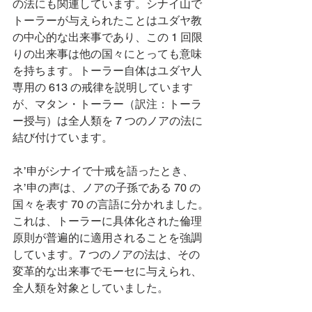
の法にも関連しています。シナイ山で
トーラーが与えられたことはユダヤ教
の中心的な出来事であり、この 1 回限
りの出来事は他の国々にとっても意味
を持ちます。トーラー自体はユダヤ人
専用の 613 の戒律を説明しています
が、マタン・トーラー（訳注：トーラ
ー授与）は全人類を 7 つのノアの法に
結び付けています。
ネ’申がシナイで十戒を語ったとき、
ネ’申の声は、ノアの子孫である 70 の
国々を表す 70 の言語に分かれました。
これは、トーラーに具体化された倫理
原則が普遍的に適用されることを強調
しています。7 つのノアの法は、その
変革的な出来事でモーセに与えられ、
全人類を対象としていました。