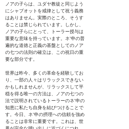
ノアの子らは、ユダヤ教徒と同じよう
にシャブオットを戒律として祝う義務
はありません。実際のところ、そうす
ることは禁じられています。しかし、
ノアの子らにとって、トーラー授与は
重要な意味を持っています。ネ’申の普
遍的な道徳と正義の基盤としてのノア
の七つの法則の確立は、この祝日の重
要な部分です。
世界は昨今、多くの革命を経験してお
り、一部の人々はリラックスできない
かもしれませんが、リラックスして平
穏を得る唯一の方法は、ノアの七つの
法で説明されているトーラーのネ’申の
知恵に私たち自身を結びつけることで
す。今日、ネ’申の摂理への信頼を強め
ることは非常に重要です。これは、世
界が完全な贖い出しに近づくにつれ