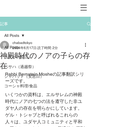
記事
All Posts
chabadtokyo
All Posts
2024年6月17日
読了時間: 2分
神殿時代のノアの子らの存
ユダヤの祭日
在
ペサハ（過越祭）
Rabbi Bernstein Mosheの記事翻訳シリ
シャバット（安息日）
ーズです。
コーシャ料理/食品
いくつかの資料は、エルサレムの神殿
時代にノアの七つの法を遵守した非ユ
ダヤ人の存在を明らかにしています。
ゲル・トシャブと呼ばれるこれらの
人々は、ユダヤ人コミュニティと平和