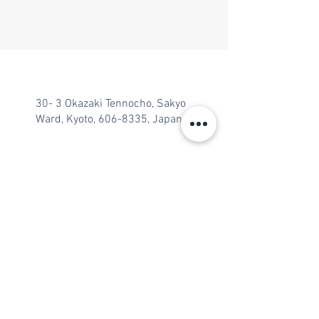
30- 3 Okazaki Tennocho, Sakyo
Ward, Kyoto,
606-8335
, Japan
יחי אדוננו מורנו ורבינו מלך המשיח לעולם
ועד
ハバッドハウス・オブ・ジャパン©2018 |
mntlf.comによって設計され
ました