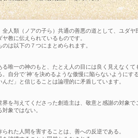
、全人類（ノアの子ら）共通の善悪の道として、ユダヤ
ダヤ教に伝えられているものです。
ものは以下の７つにまとめられます。
ある唯一の神のもと、たとえ人の目には良く見えなくて
る。自分で”神”を決めるような傲慢に陥らないようにす
いんだ」と信じることは論理的に矛盾しています。
世界を与えてくださった創造主は、敬意と感謝の対象で
る対象ではない。
作られた人間を害することは、善への反逆である。