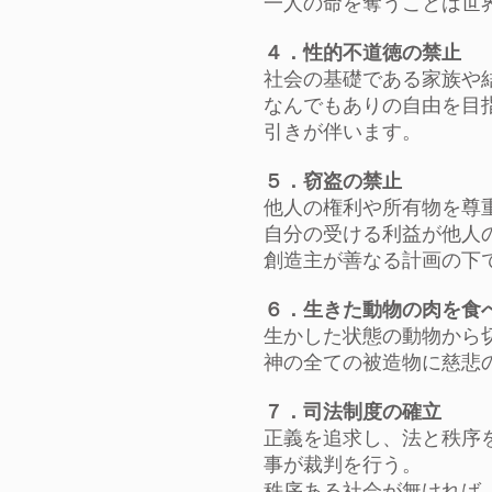
一人の命を奪うことは世
４．性的不道徳の禁止
社会の基礎である家族や
なんでもありの自由を目
引きが伴います。
５．窃盗の禁止
他人の権利や所有物を尊
自分の受ける利益が他人
創造主が善なる計画の下
６．生きた動物の肉を食
生かした状態の動物から
神の全ての被造物に慈悲
７．司法制度の確立
正義を追求し、法と秩序
事が裁判を行う。