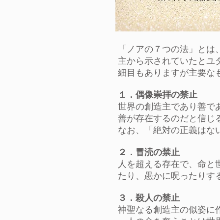
「ノアの７つの法」とは
主から示されていたとユ
細目もありますが主要な
１．偶像崇拝の禁止
世界の創造主であり善で
善が存在するのだと信じ
なお、「絶対の正義はな
２．冒涜の禁止
人を超える存在で、命と
たり、愚かに呪ったりす
３．殺人の禁止
神聖なる創造主の似姿に