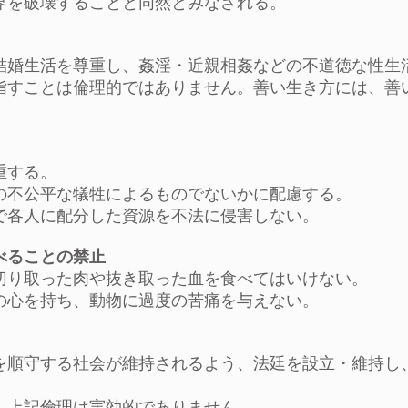
界を破壊することと同然とみなされる。
結婚生活を尊重し、姦淫・近親相姦などの不道徳な性生
指すことは倫理的ではありません。善い生き方には、善
重する。
の不公平な犠牲によるものでないかに配慮する。
で各人に配分した資源を不法に侵害しない。
べることの禁止
切り取った肉や抜き取った血を食べてはいけない。
の心を持ち、動物に過度の苦痛を与えない。
を順守する社会が維持されるよう、法廷を設立・維持し