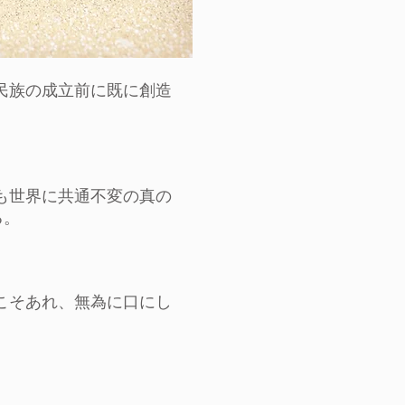
民族の成立前に既に創造
も世界に共通不変の真の
る。
こそあれ、無為に口にし