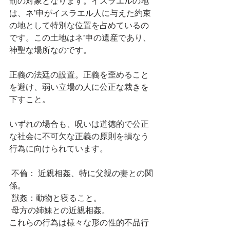
罰の対象となります。イスラエルの地
は、ネ’申がイスラエル人に与えた約束
の地として特別な位置を占めているの
です。この土地はネ’申の遺産であり、
神聖な場所なのです。
正義の法廷の設置。正義を歪めること
を避け、弱い立場の人に公正な裁きを
下すこと。
いずれの場合も、呪いは道徳的で公正
な社会に不可欠な正義の原則を損なう
行為に向けられています。
 不倫： 近親相姦、特に父親の妻との関
係。
 獣姦：動物と寝ること。
 母方の姉妹との近親相姦。
これらの行為は様々な形の性的不品行