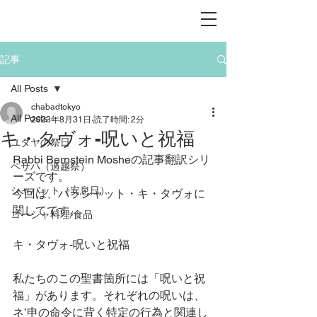
記事
All Posts
chabadtokyo
All Posts
2023年8月31日
読了時間: 2分
キ・タヴォ-呪いと祝福
ユダヤの祭日
Rabbi Bernstein Mosheの記事翻訳シリ
ペサハ（過越祭）
ーズです。
シャバット（安息日）
今回は、パラシャット・キ・タヴォに
関してです。
コーシャ料理/食品
キ・タヴォ-呪いと祝福
私たちのこの聖書箇所には「呪いと祝
福」があります。それぞれの呪いは、
ネ’申の命令に背く特定の行為と関連し