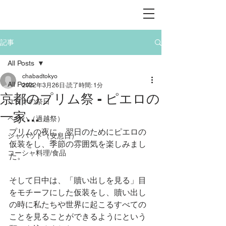
記事
All Posts
chabadtokyo
All Posts
2022年3月26日
読了時間: 1分
京都のプリム祭 - ピエロの
ユダヤの祭日
一家…
ペサハ（過越祭）
プリムの夜に、翌日のためにピエロの
シャバット（安息日）
仮装をし、季節の雰囲気を楽しみまし
コーシャ料理/食品
た。
そして日中は、「贖い出しを見る」目
をモチーフにした仮装をし、贖い出し
の時に私たちや世界に起こるすべての
ことを見ることができるようにという